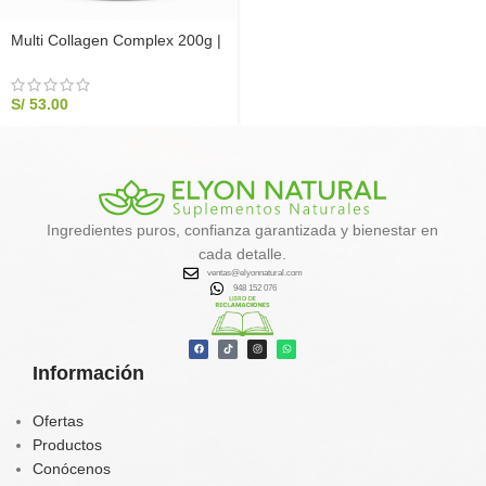
Multi Collagen Complex 200g |
Colágeno con Magnesio y
Potasio
S/
53.00
Ingredientes puros, confianza garantizada y bienestar en
cada detalle.
ventas@elyonnatural.com
948 152 076
Información
Ofertas
Productos
Conócenos