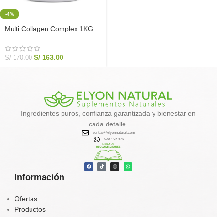
-4%
Multi Collagen Complex 1KG
Magnesio + Potasio | Elyon
Natural
S/
163.00
S/
170.00
Ingredientes puros, confianza garantizada y bienestar en
cada detalle.
ventas@elyonnatural.com
948 152 076
Información
Ofertas
Productos