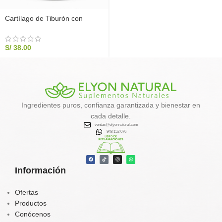
Cartílago de Tiburón con
Vitamina C y Camu Camu
200g | Salud Articular
S/
38.00
Ingredientes puros, confianza garantizada y bienestar en
cada detalle.
ventas@elyonnatural.com
948 152 076
Información
Ofertas
Productos
Conócenos