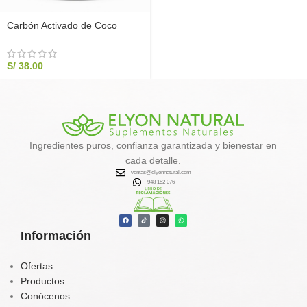
Carbón Activado de Coco
Complex Elyon Natural | Alivio
Digestivo Premium (200g)
S/
38.00
Ingredientes puros, confianza garantizada y bienestar en
cada detalle.
ventas@elyonnatural.com
948 152 076
Información
Ofertas
Productos
Conócenos