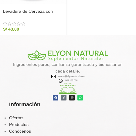
Levadura de Cerveza con
Maca Negra 500g Sin Gluten |
Elyon Natural
S/
43.00
Ingredientes puros, confianza garantizada y bienestar en
cada detalle.
ventas@elyonnatural.com
948 152 076
Información
Ofertas
Productos
Conócenos