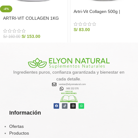
-4%
Artri-Vit Collagen 500g |
Colágeno Hidrolizado y
ARTRI-VIT COLLAGEN 1KG
Cartílago de Tiburón
Colágeno Hidrolizado Articular |
S/
83.00
Elyon Natural
S/
153.00
S/
160.00
Ingredientes puros, confianza garantizada y bienestar en
cada detalle.
ventas@elyonnatural.com
948 152 076
Información
Ofertas
Productos