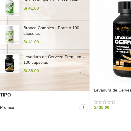
S/
41.00
Bronco Complex - Forte x 100
cápsulas
S/
41.00
Levadura de Cerveza Premium x
100 cápsulas
S/
38.00
Levadura de Cerve
TIPO
cápsulas
S/
38.00
Premium
1