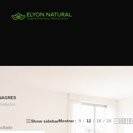
INAGRES
Productos
Mostrar
9
12
18
24
Show sidebar
sultado