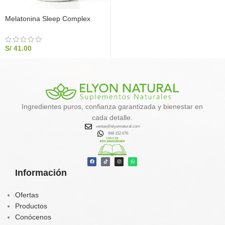
Melatonina Sleep Complex
Forte x 100 cápsulas
S/
41.00
Ingredientes puros, confianza garantizada y bienestar en
cada detalle.
ventas@elyonnatural.com
948 152 076
Información
Ofertas
Productos
Conócenos