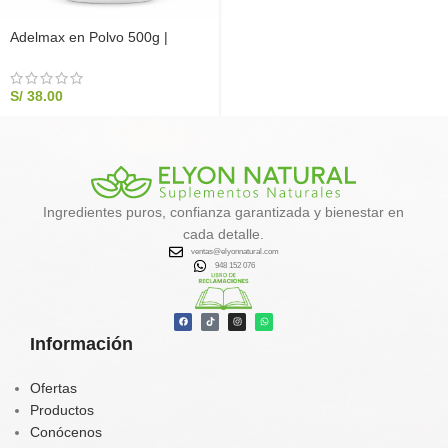
Adelmax en Polvo 500g |
Quemador de Grasa Natural
S/
38.00
Ingredientes puros, confianza garantizada y bienestar en
cada detalle.
ventas@elyonnatural.com
948 152 076
Información
Ofertas
Productos
Conócenos