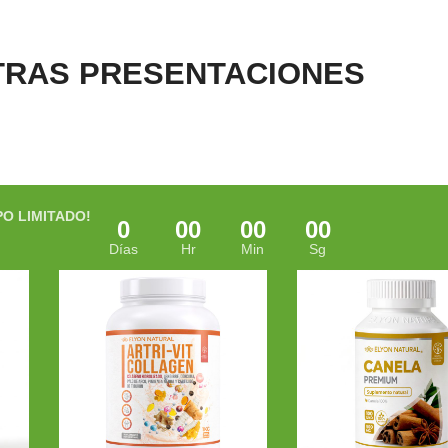
TRAS PRESENTACIONES
PO LIMITADO!
0
00
00
00
Días
Hr
Min
Sg