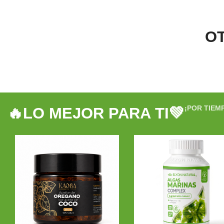
O
¡POR TIEM
🔥LO MEJOR PARA TI💚