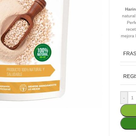
Hari
natural
Perf
recet
mejora l
FRA
REGI
-