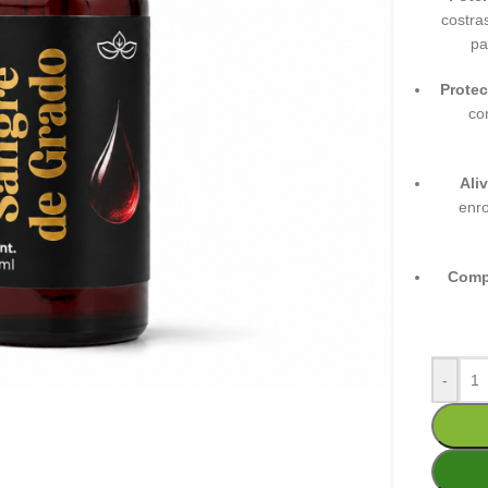
costra
pa
Protec
co
Ali
enro
Comp
-