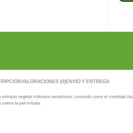
RIPCIÓN
VALORACIONES (0)
ENVÍO Y ENTREGA
n extracto vegetal milenario amazónico, conocido como el «vendaje líq
 calma la piel irritada.