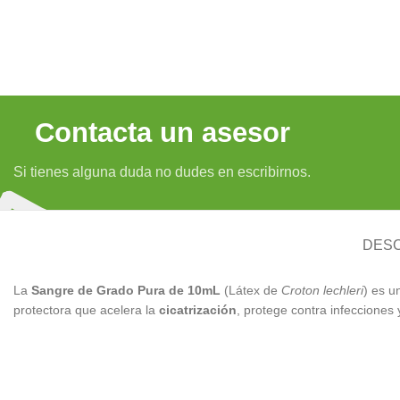
Contacta un asesor
Si tienes alguna duda no dudes en escribirnos.
DESC
La
Sangre de Grado Pura de 10mL
(Látex de
Croton lechleri
) es u
protectora que acelera la
cicatrización
, protege contra infecciones y