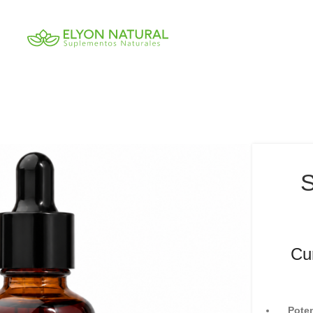
S
Cu
Poten