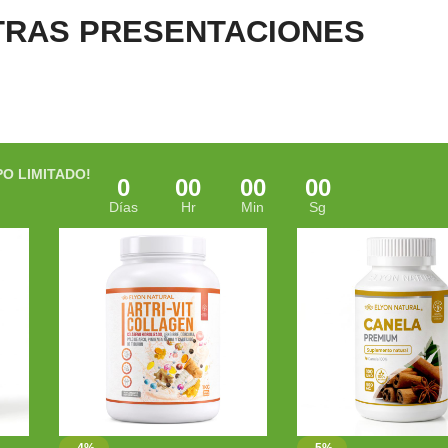
TRAS PRESENTACIONES
PO LIMITADO!
0
00
00
00
Días
Hr
Min
Sg