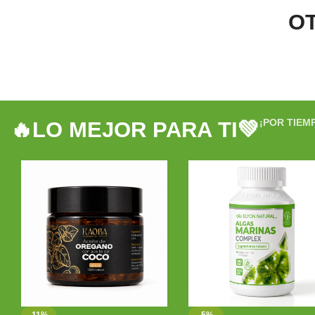
O
¡POR TIEM
🔥LO MEJOR PARA TI💚