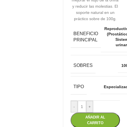
mejorar el flujo de la orina
y reducir las molestias. El
soporte natural en un
práctico sobre de 100g.
Reproducti
BENEFICIO
(Prostátic
Siste
PRINCIPAL
urinar
SOBRES
10
TIPO
Especializa
-
+
AÑADIR AL
CARRITO