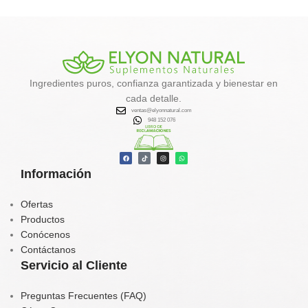
que ayudan al
metabolismo,
desintoxicación y control de
peso
.
✔️
Favorece la eliminación de
toxinas
Ingredientes puros, confianza garantizada y bienestar en
✔️
Activa el metabolismo y la
cada detalle.
quema de grasa natural
ventas@elyonnatural.com
✔️
Aporta energía, calcio, hierro y
948 152 076
vitaminas
✔️
Contribuye al equilibrio
hormonal y tiroideo
Información
Tu aliado natural para un
organismo más limpio, vital y
balanceado.
Ofertas
Productos
Conócenos
Contáctanos
Servicio al Cliente
Preguntas Frecuentes (FAQ)