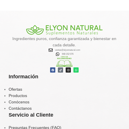
minerales, yodo y antioxidantes
que ayudan al
metabolismo,
desintoxicación y control de
peso
.
✔️
Favorece la eliminación de
toxinas
Ingredientes puros, confianza garantizada y bienestar en
✔️
Activa el metabolismo y la
cada detalle.
quema de grasa natural
ventas@elyonnatural.com
✔️
Aporta energía, calcio, hierro y
948 152 076
vitaminas
✔️
Contribuye al equilibrio
hormonal y tiroideo
Información
Tu aliado natural para un
organismo más limpio, vital y
balanceado.
Ofertas
Productos
Conócenos
Contáctanos
Servicio al Cliente
Preguntas Frecuentes (FAQ)