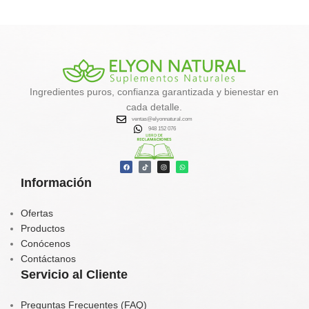
minerales, yodo y antioxidantes
que ayudan al
metabolismo,
desintoxicación y control de
peso
.
✔️
Favorece la eliminación de
toxinas
Ingredientes puros, confianza garantizada y bienestar en
✔️
Activa el metabolismo y la
cada detalle.
quema de grasa natural
ventas@elyonnatural.com
✔️
Aporta energía, calcio, hierro y
948 152 076
vitaminas
✔️
Contribuye al equilibrio
hormonal y tiroideo
Información
Tu aliado natural para un
organismo más limpio, vital y
balanceado.
Ofertas
Productos
Conócenos
Contáctanos
Servicio al Cliente
Preguntas Frecuentes (FAQ)