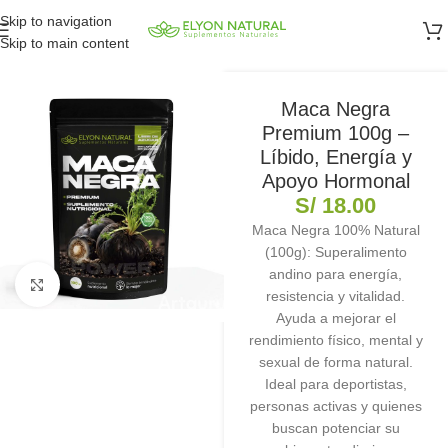
Skip to navigation
Skip to main content
Maca Negra
Premium 100g –
Líbido, Energía y
Apoyo Hormonal
S/
18.00
Maca Negra 100% Natural
(100g): Superalimento
andino para energía,
Clic para ampliar
resistencia y vitalidad.
Ayuda a mejorar el
rendimiento físico, mental y
sexual de forma natural.
Ideal para deportistas,
personas activas y quienes
buscan potenciar su