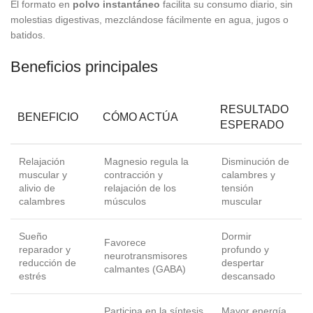
El formato en
polvo instantáneo
facilita su consumo diario, sin
molestias digestivas, mezclándose fácilmente en agua, jugos o
batidos.
Beneficios principales
RESULTADO
BENEFICIO
CÓMO ACTÚA
ESPERADO
Relajación
Magnesio regula la
Disminución de
muscular y
contracción y
calambres y
alivio de
relajación de los
tensión
calambres
músculos
muscular
Sueño
Dormir
Favorece
reparador y
profundo y
neurotransmisores
reducción de
despertar
calmantes (GABA)
estrés
descansado
Participa en la síntesis
Mayor energía