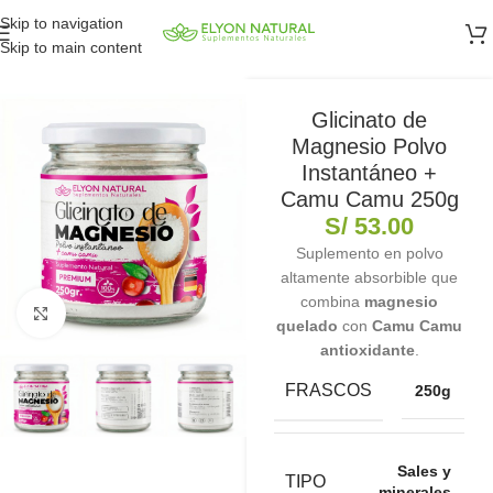
Skip to navigation
Skip to main content
Glicinato de
Magnesio Polvo
Instantáneo +
Camu Camu 250g
S/
53.00
Suplemento en polvo
altamente absorbible que
combina
magnesio
Clic para ampliar
quelado
con
Camu Camu
antioxidante
.
FRASCOS
250g
Sales y
TIPO
minerales