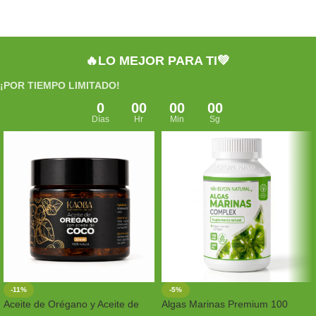
🔥LO MEJOR PARA TI💚
¡POR TIEMPO LIMITADO!
0
00
00
00
Días
Hr
Min
Sg
-11%
-5%
Aceite de Orégano y Aceite de
Algas Marinas Premium 100