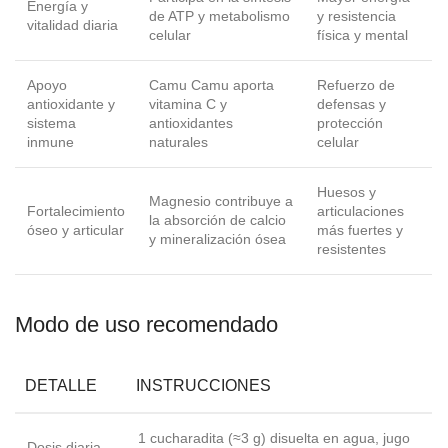
Energía y
de ATP y metabolismo
y resistencia
vitalidad diaria
celular
física y mental
Apoyo
Camu Camu aporta
Refuerzo de
antioxidante y
vitamina C y
defensas y
sistema
antioxidantes
protección
inmune
naturales
celular
Huesos y
Magnesio contribuye a
Fortalecimiento
articulaciones
la absorción de calcio
óseo y articular
más fuertes y
y mineralización ósea
resistentes
Modo de uso recomendado
DETALLE
INSTRUCCIONES
1 cucharadita (≈3 g) disuelta en agua, jugo
Dosis diaria