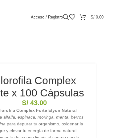
Acceso / Registro
S/
0.00
lorofila Complex
te x 100 Cápsulas
S/
43.00
lorofila Complex Forte Elyon Natural
na
alfalfa, espinaca, moringa, menta, berros
lina
para depurar tu organismo, oxigenar la
re y elevar tu energía de forma natural.
emento detox que limpia el cuerpo desde