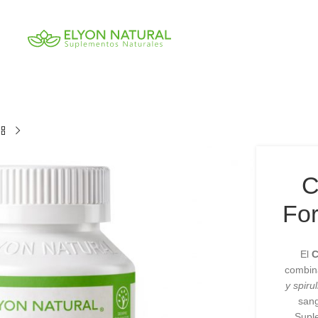
C
For
El
C
combi
y spiru
sang
Supl