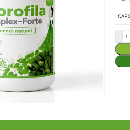
CÁP
-