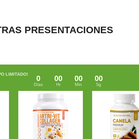
TRAS PRESENTACIONES
PO LIMITADO!
0
00
00
00
Días
Hr
Min
Sg