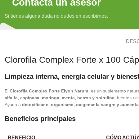
Contacta un asesor
Si tienes alguna duda no dudes en escribirnos.
DESC
Clorofila Complex Forte x 100 Cáps
Limpieza interna, energía celular y bienest
El
Clorofila Complex Forte Elyon Natural
es un suplemento natura
alfalfa, espinaca, moringa, menta, berros y spirulina
, fuentes ric
Ayuda a
detoxificar el organismo, oxigenar la sangre y aumentar 
Beneficios principales
BENEFICIO
CÓMO ACTÚ