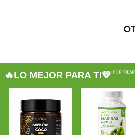
O
¡POR TIEM
🔥LO MEJOR PARA TI💚