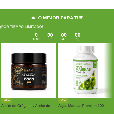
🔥LO MEJOR PARA TI💚
¡POR TIEMPO LIMITADO!
0
00
00
00
Días
Hr
Min
Sg
-11%
-5%
Aceite de Orégano y Aceite de
Algas Marinas Premium 100
Coco en Cápsulas 30 unidades |
Cápsulas – Detox Natural,