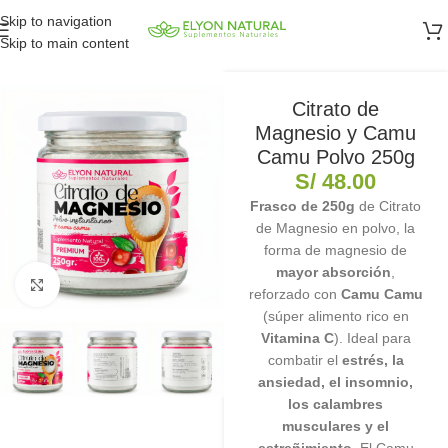
Skip to navigation
Skip to main content
Citrato de
Magnesio y Camu
Camu Polvo 250g
S/
48.00
Frasco de 250g
de Citrato
de Magnesio en polvo, la
forma de magnesio de
mayor absorción
,
Clic para ampliar
reforzado con
Camu Camu
(súper alimento rico en
Vitamina C
). Ideal para
combatir el
estrés, la
ansiedad, el insomnio,
los calambres
musculares y el