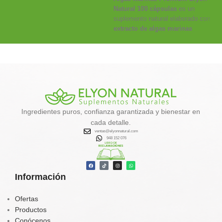
Natural 100 cápsulas
es un
suplemento natural elaborado con
extracto de algas marinas
deshidratadas
, fuente de
minerales, yodo y antioxidantes
que ayudan al
metabolismo,
desintoxicación y control de
peso
.
✔️
Favorece la eliminación de
toxinas
Ingredientes puros, confianza garantizada y bienestar en
✔️
Activa el metabolismo y la
cada detalle.
quema de grasa natural
ventas@elyonnatural.com
✔️
Aporta energía, calcio, hierro y
948 152 076
vitaminas
✔️
Contribuye al equilibrio
hormonal y tiroideo
Información
Tu aliado natural para un
organismo más limpio, vital y
balanceado.
Ofertas
Productos
Conócenos