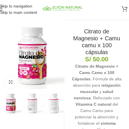
Skip to navigation
Skip to main content
Citrato de
Magnesio + Camu
camu x 100
cápsulas
S/
50.00
Citrato de Magnesio +
Camu Camu x 100
Cápsulas.
Fórmula de alta
Clic para ampliar
absorción para
relajación
muscular
y
salud
nerviosa
. Reforzado con
Vitamina C natural
del
Camu Camu para
potenciar la absorción y
fortalecer el
sistema