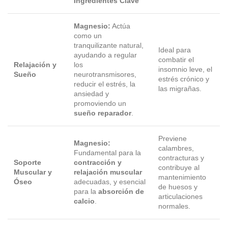
Ingredientes Clave
Magnesio:
Actúa
como un
tranquilizante natural,
Ideal para
ayudando a regular
combatir el
Relajación y
los
insomnio leve, el
Sueño
neurotransmisores,
estrés crónico y
reducir el estrés, la
las migrañas.
ansiedad y
promoviendo un
sueño reparador
.
Previene
Magnesio:
calambres,
Fundamental para la
contracturas y
Soporte
contracción y
contribuye al
Muscular y
relajación muscular
mantenimiento
Óseo
adecuadas, y esencial
de huesos y
para la
absorción de
articulaciones
calcio
.
normales.