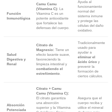
Ayuda al
Camu Camu
funcionamiento
(Vitamina C):
La
normal del
Función
Vitamina C es un
sistema inmune
Inmunológica
potente antioxidante
y protege las
que fortalece las
células del daño
defensas del cuerpo.
oxidativo.
Tradicionalmente
Citrato de
usado para
Magnesio:
Tiene un
ayudar a
Salud
efecto laxante suave,
eliminar el
Digestiva y
favoreciendo la
ácido úrico
y
Renal
limpieza intestinal y
prevenir la
combatiendo el
formación de
estreñimiento
.
ciertos cálculos.
Citrato + Camu
Camu (Vitamina C):
El citrato garantiza
Asegura que el
una absorción
cuerpo reciba y
Absorción
superior y la Vitamina
utilice el mineral
Potenciada