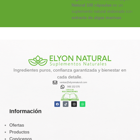
Natural 100 cápsulas
es un
suplemento natural elaborado con
extracto de algas marinas
deshidratadas
, fuente de
minerales, yodo y antioxidantes
que ayudan al
metabolismo,
desintoxicación y control de
peso
.
✔️
Favorece la eliminación de
toxinas
Ingredientes puros, confianza garantizada y bienestar en
✔️
Activa el metabolismo y la
cada detalle.
quema de grasa natural
ventas@elyonnatural.com
✔️
Aporta energía, calcio, hierro y
948 152 076
vitaminas
✔️
Contribuye al equilibrio
hormonal y tiroideo
Información
Tu aliado natural para un
organismo más limpio, vital y
balanceado.
Ofertas
Productos
Conócenos