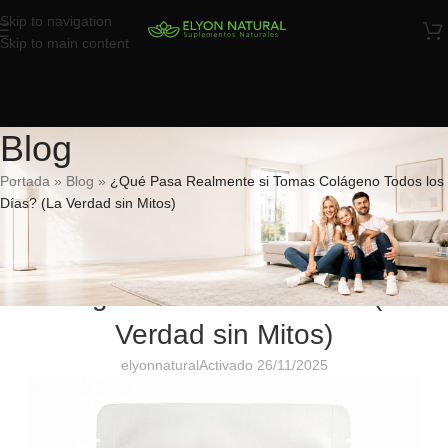
Skip to navigation
Skip to main content
Blog
Portada
»
Blog
»
¿Qué Pasa Realmente si Tomas Colágeno Todos los
Días? (La Verdad sin Mitos)
NATURAL
¿Qué Pasa Realmente si Tomas
Colágeno Todos los Días? (La
Verdad sin Mitos)
elyonnatural
Activado 26/11/2025