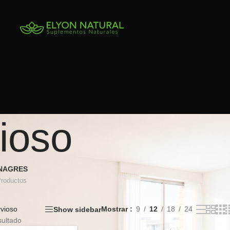
ioso
INAGRES
Productos
vioso
Mostrar
9
12
18
24
Show sidebar
sultado