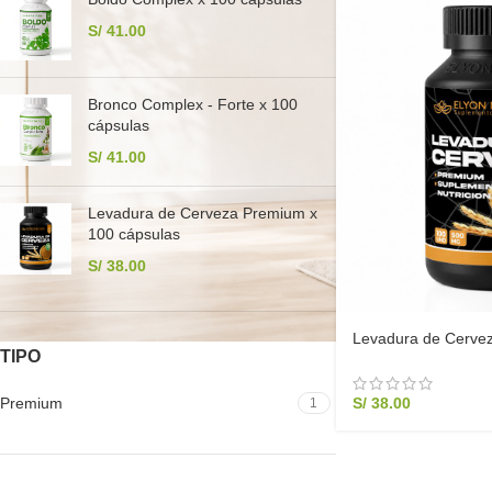
S/
41.00
Bronco Complex - Forte x 100
cápsulas
S/
41.00
Levadura de Cerveza Premium x
100 cápsulas
S/
38.00
Levadura de Cerve
TIPO
cápsulas
S/
38.00
Premium
1