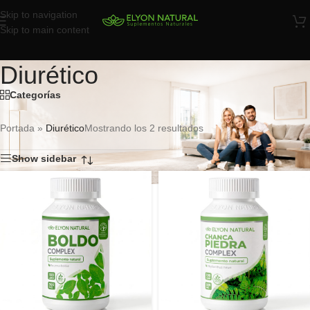
Skip to navigation
Skip to main content
Diurético
Categorías
Portada
»
Diurético
Mostrando los 2 resultados
Show sidebar