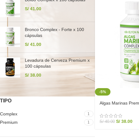
S/
41.00
Bronco Complex - Forte x 100
cápsulas
S/
41.00
Levadura de Cerveza Premium x
100 cápsulas
S/
38.00
-5%
TIPO
Algas Marinas Prem
Detox Natural, Ener
Complex
1
| Elyon Natural
S/
38.00
S/
40.00
Premium
1