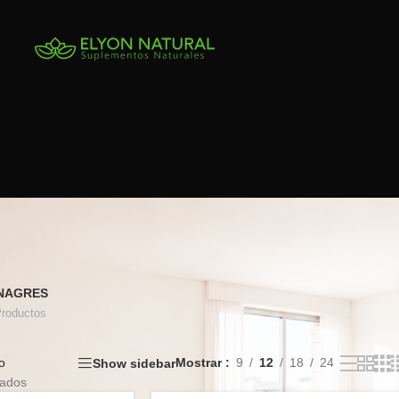
INAGRES
Productos
o
Mostrar
9
12
18
24
Show sidebar
tados