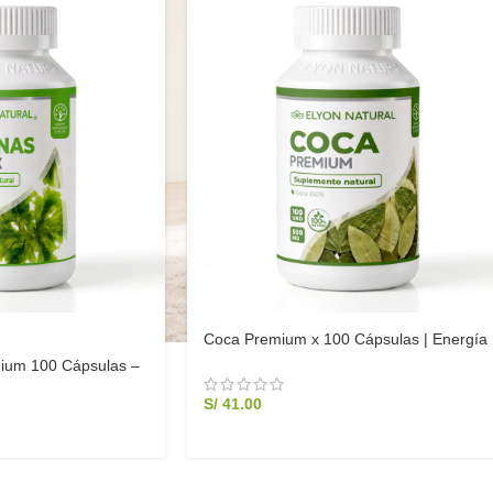
Coca Premium x 100 Cápsulas | Energía
Natural y Vitalidad Andina | Elyon Natural
ium 100 Cápsulas –
Perú
gía y Control de Peso
S/
41.00