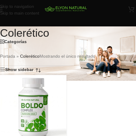
Skip to navigation
Skip to main content
Colerético
Categorías
Portada
»
Colerético
Mostrando el único resultado
Show sidebar