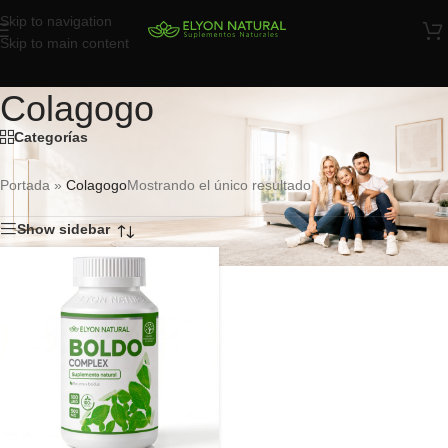
Skip to navigation
Skip to main content
Colagogo
Categorías
Portada
»
Colagogo
Mostrando el único resultado
Show sidebar